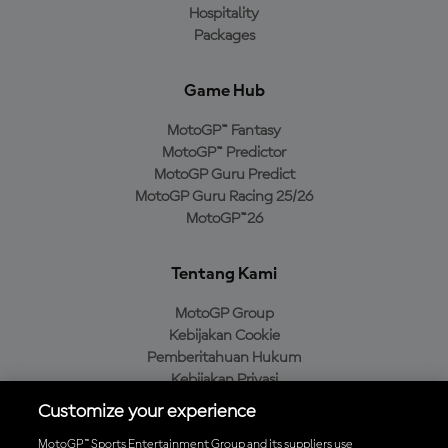
Hospitality
Packages
Game Hub
MotoGP™ Fantasy
MotoGP™ Predictor
MotoGP Guru Predict
MotoGP Guru Racing 25/26
MotoGP™26
Tentang Kami
MotoGP Group
Kebijakan Cookie
Pemberitahuan Hukum
Kebijakan Privasi
Kebijakan Pembelian
Customize your experience
MotoGP™ Sports Entertainment Group and its suppliers use