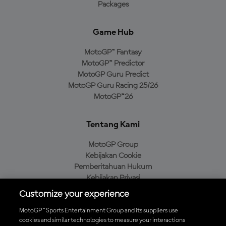
Packages
Game Hub
MotoGP™ Fantasy
MotoGP™ Predictor
MotoGP Guru Predict
MotoGP Guru Racing 25/26
MotoGP™26
Tentang Kami
MotoGP Group
Kebijakan Cookie
Pemberitahuan Hukum
Kebijakan Privasi
Kebijakan Pembelian
Customize your experience
MotoGP™ Sports Entertainment Group and its suppliers use
cookies and similar technologies to measure your interactions