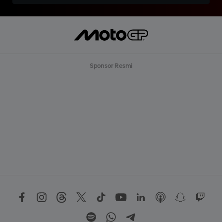
Sponsor Resmi