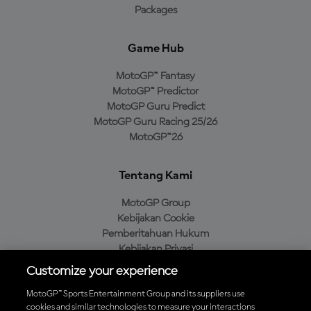
Packages
Game Hub
MotoGP™ Fantasy
MotoGP™ Predictor
MotoGP Guru Predict
MotoGP Guru Racing 25/26
MotoGP™26
Tentang Kami
MotoGP Group
Kebijakan Cookie
Pemberitahuan Hukum
Kebijakan Privasi
Kebijakan Pembelian
Customize your experience
MotoGP™ Sports Entertainment Group and its suppliers use
cookies and similar technologies to measure your interactions