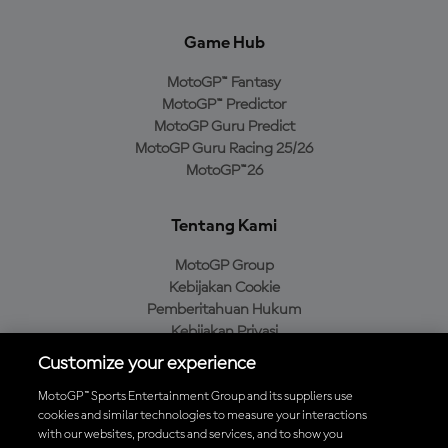
Game Hub
MotoGP™ Fantasy
MotoGP™ Predictor
MotoGP Guru Predict
MotoGP Guru Racing 25/26
MotoGP™26
Tentang Kami
MotoGP Group
Kebijakan Cookie
Pemberitahuan Hukum
Kebijakan Privasi
Kebijakan Pembelian
Customize your experience
MotoGP™ Sports Entertainment Group and its suppliers use
cookies and similar technologies to measure your interactions
with our websites, products and services, and to show you
Unduh Aplikasi Resmi MotoGP™