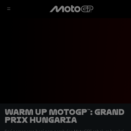
Warm Up MotoGP™: Grand
Prix Hungaria