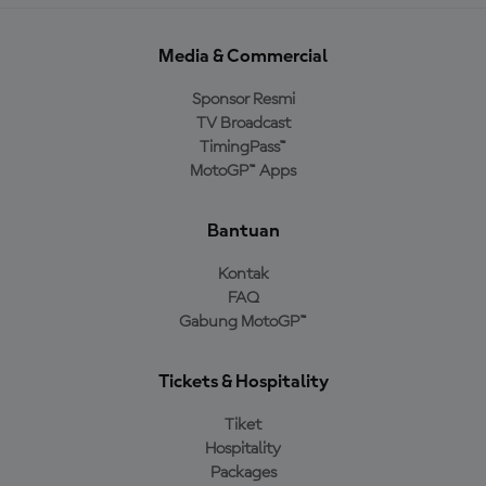
Media & Commercial
Sponsor Resmi
TV Broadcast
TimingPass™
MotoGP™ Apps
Bantuan
Kontak
FAQ
Gabung MotoGP™
Tickets & Hospitality
Tiket
Hospitality
Packages