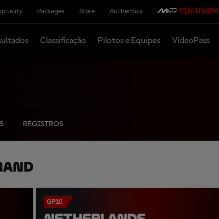
pitality
Packages
Store
Authentics
ultados
Classificação
Pilotos e Equipes
VideoPass
S
REGISTROS
mand
GP10
NETHERLANDS