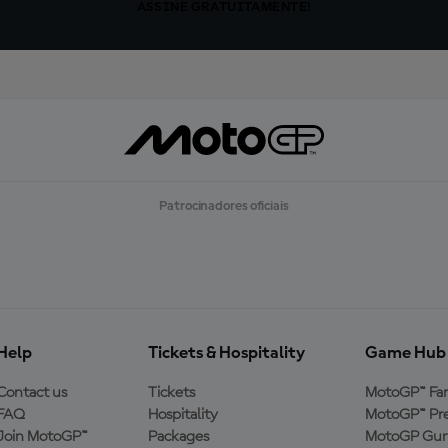
ASSINE GRATUITAMENTE!
Patrocinadores oficiais
Help
Tickets & Hospitality
Game Hub
Contact us
Tickets
MotoGP™ Fa
FAQ
Hospitality
MotoGP™ Pre
Join MotoGP™
Packages
MotoGP Guru