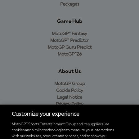
Packages
Game Hub
MotoGP™ Fantasy
MotoGP™ Predictor
MotoGP Guru Predict
MotoGP™26
About Us
MotoGP Group
Cookie Policy
Legal Notice
Privacy Policy
Purchase Policy
Customize your experience
MotoGP™ Sports Entertainment Group and its suppliers use
cookies and similar technologies to measure your interactions
with our websites, products and services, and to show you
Baixe o aplicativo oficial da MotoGP™