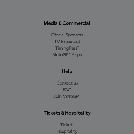
Media & Commercial
Official Sponsors
TV Broadcast
TimingPass™
MotoGP™ Apps
Help
Contact us
FAQ
Join MotoGP™
Tickets & Hospitality
Tickets
Hospitality