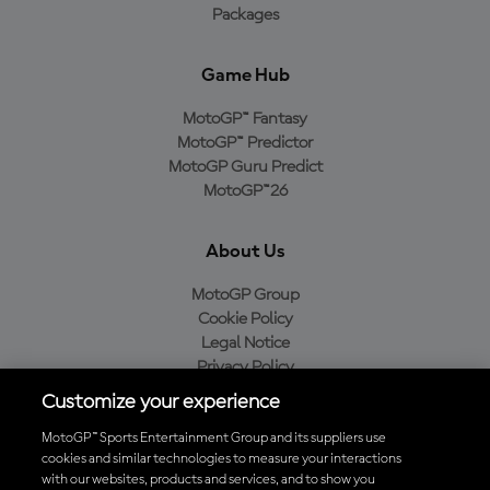
Packages
Game Hub
MotoGP™ Fantasy
MotoGP™ Predictor
MotoGP Guru Predict
MotoGP™26
About Us
MotoGP Group
Cookie Policy
Legal Notice
Privacy Policy
Purchase Policy
Customize your experience
MotoGP™ Sports Entertainment Group and its suppliers use
cookies and similar technologies to measure your interactions
with our websites, products and services, and to show you
Baixe o aplicativo oficial da MotoGP™