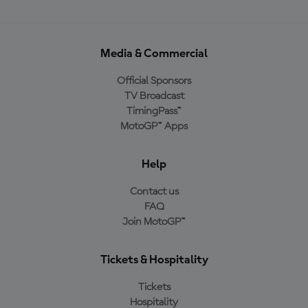
Media & Commercial
Official Sponsors
TV Broadcast
TimingPass™
MotoGP™ Apps
Help
Contact us
FAQ
Join MotoGP™
Tickets & Hospitality
Tickets
Hospitality