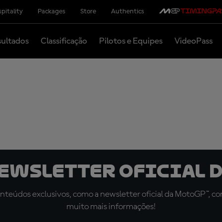
pitality
Packages
Store
Authentics
ultados
Classificação
Pilotos e Equipes
VideoPass
newsletter oficial d
teúdos exclusivos, como a newsletter oficial da MotoGP™, com 
muito mais informações!