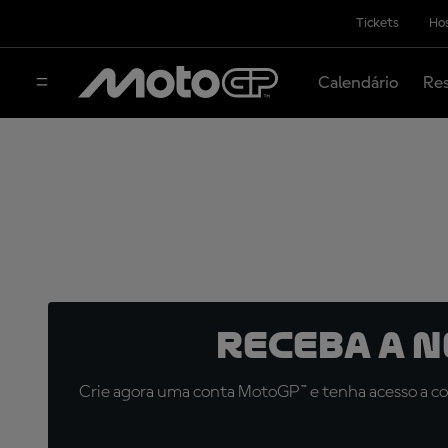
Tickets
Hos
Calendário
Res
Receba a 
Crie agora uma conta MotoGP™ e tenha acesso a con