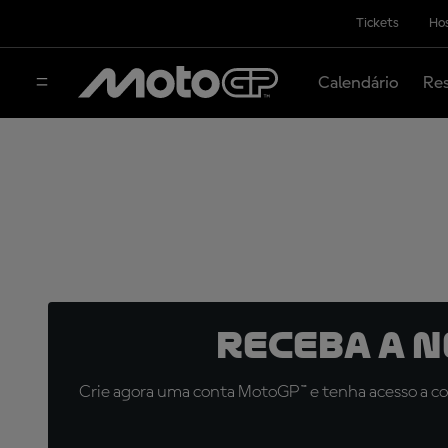
Tickets
Hos
Calendário
Res
Receba a 
Crie agora uma conta MotoGP™ e tenha acesso a con