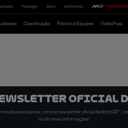
pitality
Packages
Store
Authentics
ultados
Classificação
Pilotos e Equipes
VideoPass
newsletter oficial d
teúdos exclusivos, como a newsletter oficial da MotoGP™, com 
muito mais informações!