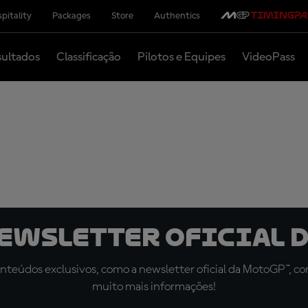
pitality
Packages
Store
Authentics
ultados
Classificação
Pilotos e Equipes
VideoPass
newsletter oficial d
teúdos exclusivos, como a newsletter oficial da MotoGP™, com 
muito mais informações!