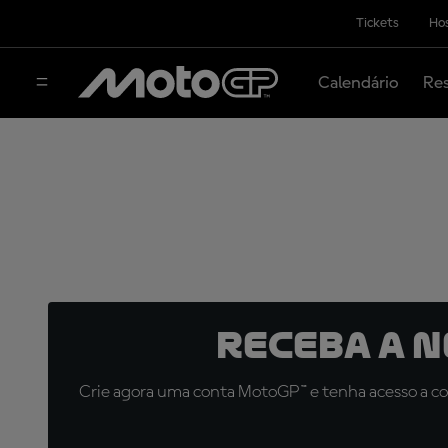
Tickets
Hos
Calendário
Res
Receba a 
Crie agora uma conta MotoGP™ e tenha acesso a con