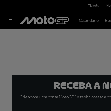
Tickets
Hos
Calendário
Res
Receba a 
Crie agora uma conta MotoGP™ e tenha acesso a con