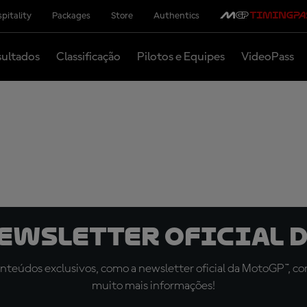
pitality
Packages
Store
Authentics
ultados
Classificação
Pilotos e Equipes
VideoPass
newsletter oficial d
teúdos exclusivos, como a newsletter oficial da MotoGP™, com 
muito mais informações!