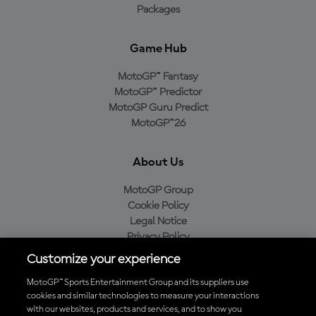
Packages
Game Hub
MotoGP™ Fantasy
MotoGP™ Predictor
MotoGP Guru Predict
MotoGP™26
About Us
MotoGP Group
Cookie Policy
Legal Notice
Privacy Policy
Purchase Policy
Customize your experience
MotoGP™ Sports Entertainment Group and its suppliers use
cookies and similar technologies to measure your interactions
with our websites, products and services, and to show you
Baixe o aplicativo oficial da MotoGP™