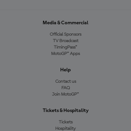
Media & Commercial
Official Sponsors
TV Broadcast
TimingPass™
MotoGP™ Apps
Help
Contact us
FAQ
Join MotoGP™
Tickets & Hospitality
Tickets
Hospitality