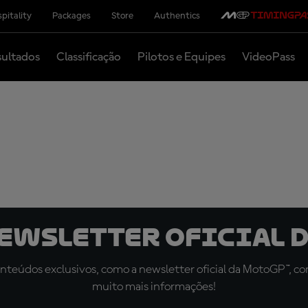
pitality
Packages
Store
Authentics
ultados
Classificação
Pilotos e Equipes
VideoPass
newsletter oficial d
teúdos exclusivos, como a newsletter oficial da MotoGP™, com 
muito mais informações!