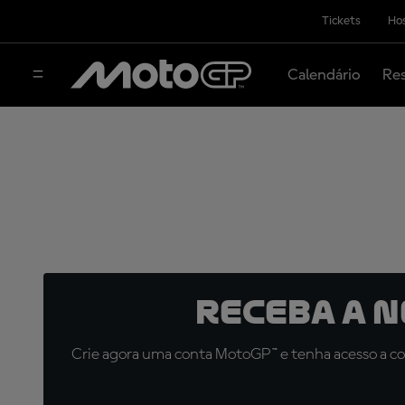
Tickets
Hos
Calendário
Res
Receba a 
Crie agora uma conta MotoGP™ e tenha acesso a con