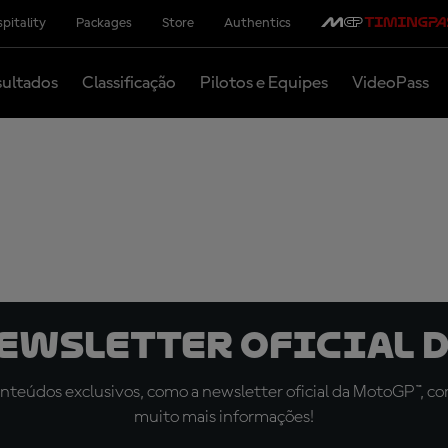
pitality
Packages
Store
Authentics
ultados
Classificação
Pilotos e Equipes
VideoPass
newsletter oficial d
teúdos exclusivos, como a newsletter oficial da MotoGP™, com 
muito mais informações!