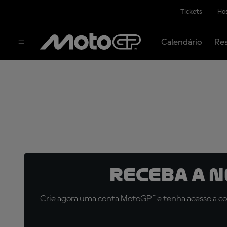
Tickets
Hos
Calendário
Res
Receba a 
Crie agora uma conta MotoGP™ e tenha acesso a con