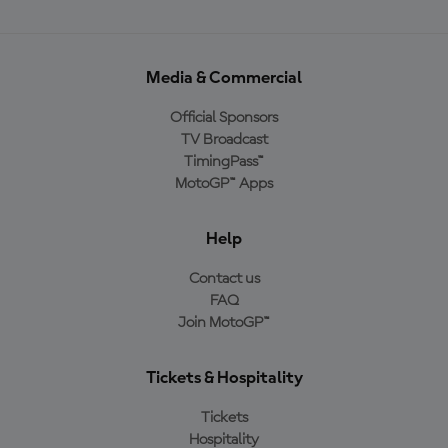
Media & Commercial
Official Sponsors
TV Broadcast
TimingPass™
MotoGP™ Apps
Help
Contact us
FAQ
Join MotoGP™
Tickets & Hospitality
Tickets
Hospitality