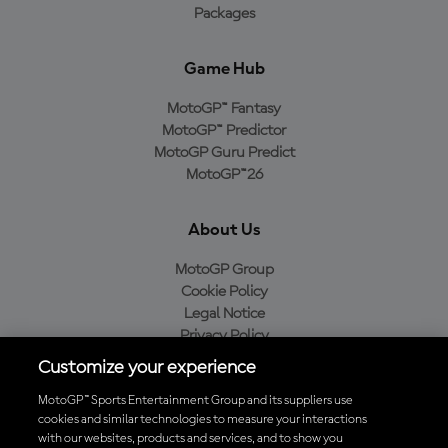
Packages
Game Hub
MotoGP™ Fantasy
MotoGP™ Predictor
MotoGP Guru Predict
MotoGP™26
About Us
MotoGP Group
Cookie Policy
Legal Notice
Privacy Policy
Purchase Policy
Customize your experience
MotoGP™ Sports Entertainment Group and its suppliers use
cookies and similar technologies to measure your interactions
with our websites, products and services, and to show you
Baixe o aplicativo oficial da MotoGP™