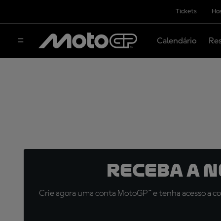
Tickets
Hos
Calendário
Res
Receba a 
Crie agora uma conta MotoGP™ e tenha acesso a con