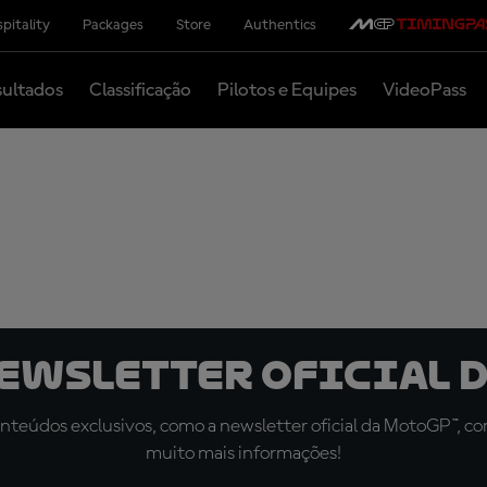
pitality
Packages
Store
Authentics
ultados
Classificação
Pilotos e Equipes
VideoPass
newsletter oficial d
teúdos exclusivos, como a newsletter oficial da MotoGP™, com 
muito mais informações!