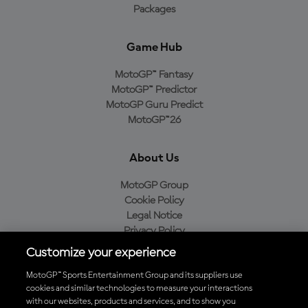
Packages
Game Hub
MotoGP™ Fantasy
MotoGP™ Predictor
MotoGP Guru Predict
MotoGP™26
About Us
MotoGP Group
Cookie Policy
Legal Notice
Privacy Policy
Purchase Policy
Customize your experience
MotoGP™ Sports Entertainment Group and its suppliers use
cookies and similar technologies to measure your interactions
with our websites, products and services, and to show you
Baixe o aplicativo oficial da MotoGP™