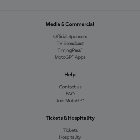
Media & Commercial
Official Sponsors
TV Broadcast
TimingPass™
MotoGP™ Apps
Help
Contact us
FAQ
Join MotoGP™
Tickets & Hospitality
Tickets
Hospitality