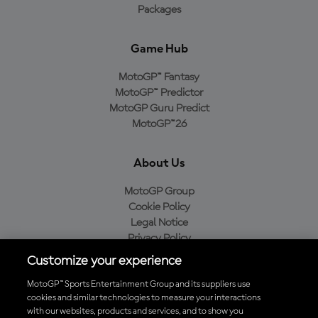
Packages
Game Hub
MotoGP™ Fantasy
MotoGP™ Predictor
MotoGP Guru Predict
MotoGP™26
About Us
MotoGP Group
Cookie Policy
Legal Notice
Privacy Policy
Purchase Policy
Customize your experience
MotoGP™ Sports Entertainment Group and its suppliers use
cookies and similar technologies to measure your interactions
with our websites, products and services, and to show you
Baixe o aplicativo oficial da MotoGP™