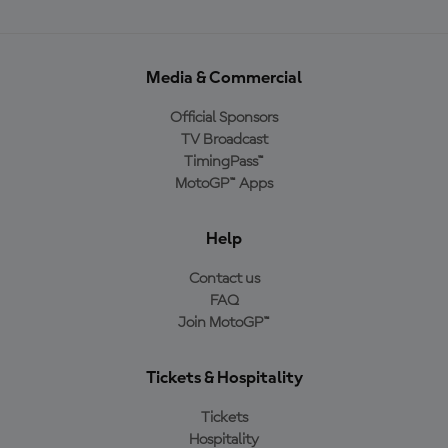
Media & Commercial
Official Sponsors
TV Broadcast
TimingPass™
MotoGP™ Apps
Help
Contact us
FAQ
Join MotoGP™
Tickets & Hospitality
Tickets
Hospitality