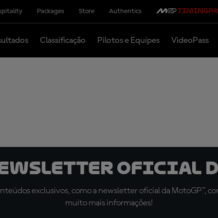
pitality
Packages
Store
Authentics
ultados
Classificação
Pilotos e Equipes
VideoPass
newsletter oficial d
teúdos exclusivos, como a newsletter oficial da MotoGP™, com 
muito mais informações!