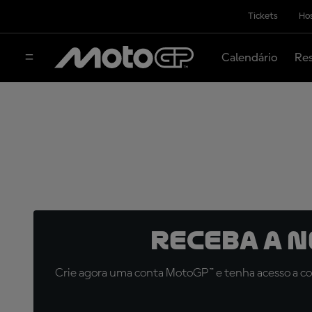
Tickets
Hos
Calendário
Res
Receba a 
Crie agora uma conta MotoGP™ e tenha acesso a con