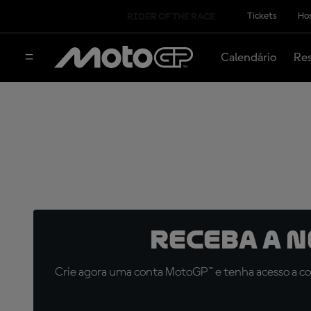
Tickets
Hos
RIDER OF THE RACE
Calendário
Res
Receba a 
Crie agora uma conta MotoGP™ e tenha acesso a con