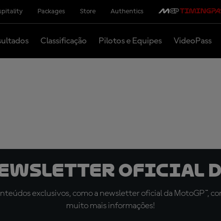
pitality
Packages
Store
Authentics
ultados
Classificação
Pilotos e Equipes
VideoPass
newsletter oficial d
teúdos exclusivos, como a newsletter oficial da MotoGP™, com 
muito mais informações!