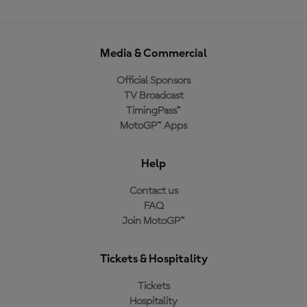
Media & Commercial
Official Sponsors
TV Broadcast
TimingPass™
MotoGP™ Apps
Help
Contact us
FAQ
Join MotoGP™
Tickets & Hospitality
Tickets
Hospitality