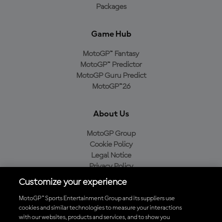
Packages
Game Hub
MotoGP™ Fantasy
MotoGP™ Predictor
MotoGP Guru Predict
MotoGP™26
About Us
MotoGP Group
Cookie Policy
Legal Notice
Privacy Policy
Purchase Policy
Customize your experience
MotoGP™ Sports Entertainment Group and its suppliers use
cookies and similar technologies to measure your interactions
with our websites, products and services, and to show you
Baixe o aplicativo oficial da MotoGP™