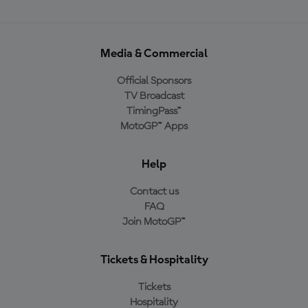
Media & Commercial
Official Sponsors
TV Broadcast
TimingPass™
MotoGP™ Apps
Help
Contact us
FAQ
Join MotoGP™
Tickets & Hospitality
Tickets
Hospitality