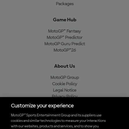
Packages
Game Hub
MotoGP™ Fantasy
MotoGP™ Predictor
MotoGP Guru Predict
MotoGP™26
About Us
MotoGP Group
Cookie Policy
Legal Notice
Privacy Policy
Purchase Policy
Customize your experience
MotoGP™ Sports Entertainment Group and its suppliers use
cookies and similar technologies to measure your interactions
with our websites, products and services, and to show you
Baixe o aplicativo oficial da MotoGP™