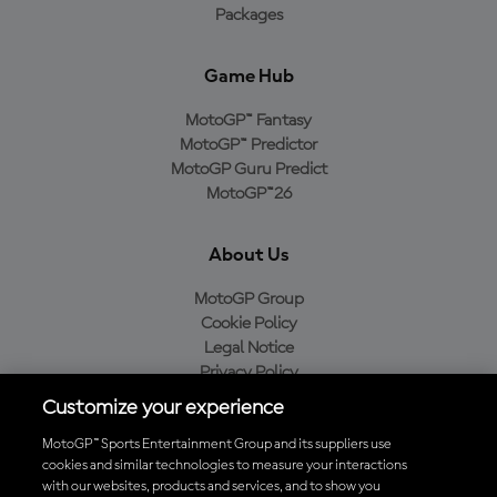
Packages
Game Hub
MotoGP™ Fantasy
MotoGP™ Predictor
MotoGP Guru Predict
MotoGP™26
About Us
MotoGP Group
Cookie Policy
Legal Notice
Privacy Policy
Purchase Policy
Customize your experience
MotoGP™ Sports Entertainment Group and its suppliers use
cookies and similar technologies to measure your interactions
with our websites, products and services, and to show you
Baixe o aplicativo oficial da MotoGP™