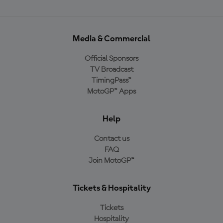
Media & Commercial
Official Sponsors
TV Broadcast
TimingPass™
MotoGP™ Apps
Help
Contact us
FAQ
Join MotoGP™
Tickets & Hospitality
Tickets
Hospitality