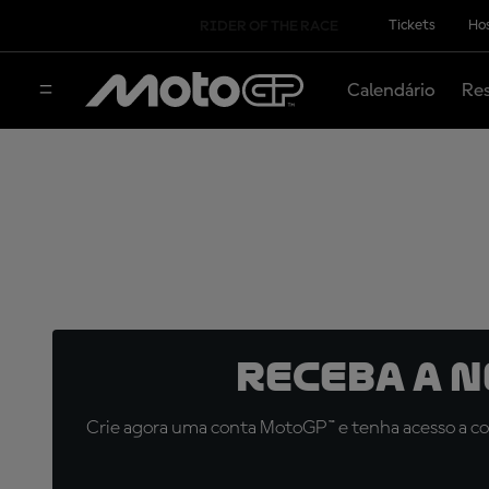
Tickets
Hos
RIDER OF THE RACE
Calendário
Res
Receba a 
Crie agora uma conta MotoGP™ e tenha acesso a con