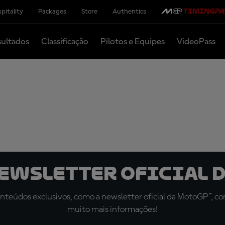
pitality
Packages
Store
Authentics
ultados
Classificação
Pilotos e Equipes
VideoPass
newsletter oficial d
teúdos exclusivos, como a newsletter oficial da MotoGP™, com 
muito mais informações!