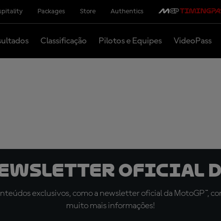
pitality
Packages
Store
Authentics
ultados
Classificação
Pilotos e Equipes
VideoPass
newsletter oficial d
teúdos exclusivos, como a newsletter oficial da MotoGP™, com 
muito mais informações!