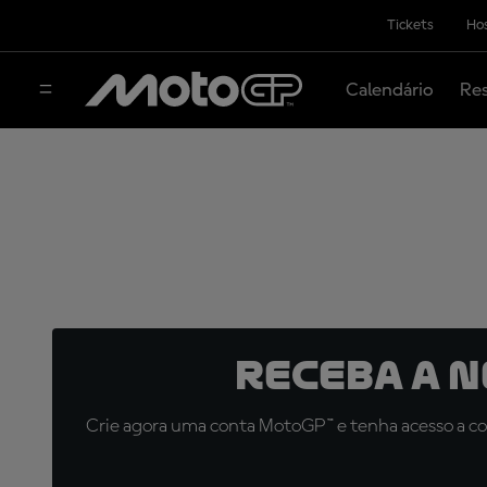
Tickets
Hos
Calendário
Res
Receba a 
Crie agora uma conta MotoGP™ e tenha acesso a con