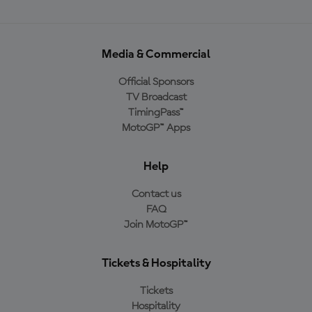
Media & Commercial
Official Sponsors
TV Broadcast
TimingPass™
MotoGP™ Apps
Help
Contact us
FAQ
Join MotoGP™
Tickets & Hospitality
Tickets
Hospitality