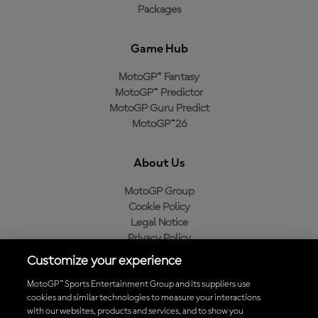
Packages
Game Hub
MotoGP™ Fantasy
MotoGP™ Predictor
MotoGP Guru Predict
MotoGP™26
About Us
MotoGP Group
Cookie Policy
Legal Notice
Privacy Policy
Purchase Policy
Customize your experience
MotoGP™ Sports Entertainment Group and its suppliers use
cookies and similar technologies to measure your interactions
with our websites, products and services, and to show you
Baixe o aplicativo oficial da MotoGP™