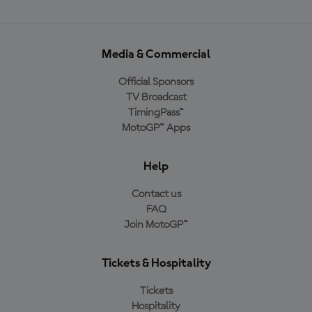
Media & Commercial
Official Sponsors
TV Broadcast
TimingPass™
MotoGP™ Apps
Help
Contact us
FAQ
Join MotoGP™
Tickets & Hospitality
Tickets
Hospitality