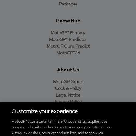
Packages
Game Hub
MotoGP™ Fantasy
MotoGP™ Predictor
MotoGP Guru Predict
MotoGP™26
About Us
MotoGP Group
Cookie Policy
Legal Notice
Privacy Policy
Purchase Policy
Customize your experience
MotoGP™ Sports Entertainment Group and its suppliers use
cookies and similar technologies to measure your interactions
with our websites, products and services, and to show you
Baixe o aplicativo oficial da MotoGP™