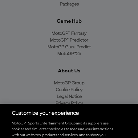
Packages
Game Hub
MotoGP™ Fantasy
MotoGP™ Predictor
MotoGP Guru Predict
MotoGP™26
About Us
MotoGP Group
Cookie Policy
Legal Notice
Privacy Policy
Purchase Policy
Customize your experience
MotoGP™ Sports Entertainment Group and its suppliers use
cookies and similar technologies to measure your interactions
with our websites, products and services, and to show you
Baixe o aplicativo oficial da MotoGP™