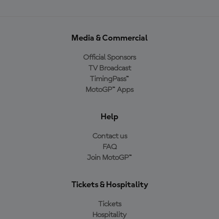
Media & Commercial
Official Sponsors
TV Broadcast
TimingPass™
MotoGP™ Apps
Help
Contact us
FAQ
Join MotoGP™
Tickets & Hospitality
Tickets
Hospitality