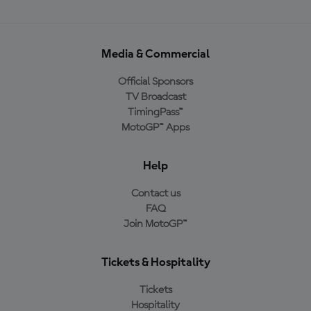
Media & Commercial
Official Sponsors
TV Broadcast
TimingPass™
MotoGP™ Apps
Help
Contact us
FAQ
Join MotoGP™
Tickets & Hospitality
Tickets
Hospitality