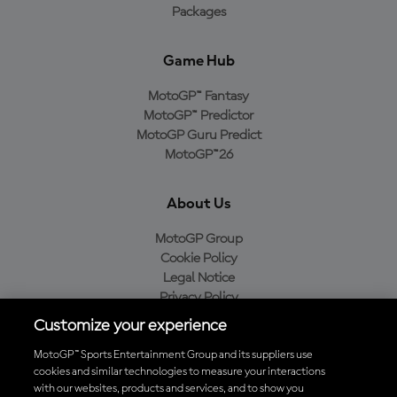
Packages
Game Hub
MotoGP™ Fantasy
MotoGP™ Predictor
MotoGP Guru Predict
MotoGP™26
About Us
MotoGP Group
Cookie Policy
Legal Notice
Privacy Policy
Purchase Policy
Customize your experience
MotoGP™ Sports Entertainment Group and its suppliers use
cookies and similar technologies to measure your interactions
with our websites, products and services, and to show you
Baixe o aplicativo oficial da MotoGP™