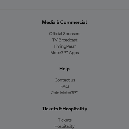
Media & Commercial
Official Sponsors
TV Broadcast
TimingPass™
MotoGP™ Apps
Help
Contact us
FAQ
Join MotoGP™
Tickets & Hospitality
Tickets
Hospitality