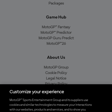
Packages
Game Hub
MotoGP™ Fantasy
MotoGP™ Predictor
MotoGP Guru Predict
MotoGP™26
About Us
MotoGP Group
Cookie Policy
Legal Notice
Privacy Policy
Purchase Policy
Customize your experience
MotoGP™ Sports Entertainment Group and its suppliers use
cookies and similar technologies to measure your interactions
with our websites, products and services, and to show you
Baixe o aplicativo oficial da MotoGP™