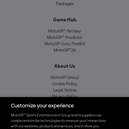
Packages
Game Hub
MotoGP™ Fantasy
MotoGP™ Predictor
MotoGP Guru Predict
MotoGP™26
About Us
MotoGP Group
Cookie Policy
Legal Notice
Privacy Policy
Purchase Policy
Customize your experience
MotoGP™ Sports Entertainment Group and its suppliers use
cookies and similar technologies to measure your interactions
with our websites, products and services, and to show you
Baixe o aplicativo oficial da MotoGP™