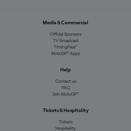
Media & Commercial
Official Sponsors
TV Broadcast
TimingPass™
MotoGP™ Apps
Help
Contact us
FAQ
Join MotoGP™
Tickets & Hospitality
Tickets
Hospitality