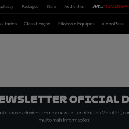
pitality
Packages
Store
Authentics
ultados
Classificação
Pilotos e Equipes
VideoPass
newsletter oficial d
teúdos exclusivos, como a newsletter oficial da MotoGP™, com 
muito mais informações!