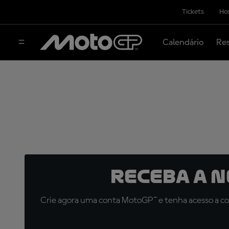
Tickets
Hos
Calendário
Res
Receba a 
Crie agora uma conta MotoGP™ e tenha acesso a con