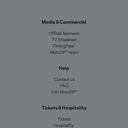
Media & Commercial
Official Sponsors
TV Broadcast
TimingPass™
MotoGP™ Apps
Help
Contact us
FAQ
Join MotoGP™
Tickets & Hospitality
Tickets
Hospitality