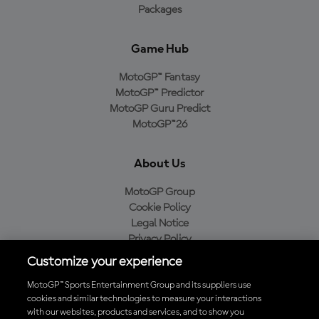
Packages
Game Hub
MotoGP™ Fantasy
MotoGP™ Predictor
MotoGP Guru Predict
MotoGP™26
About Us
MotoGP Group
Cookie Policy
Legal Notice
Privacy Policy
Purchase Policy
Customize your experience
MotoGP™ Sports Entertainment Group and its suppliers use
cookies and similar technologies to measure your interactions
with our websites, products and services, and to show you
Baixe o aplicativo oficial da MotoGP™