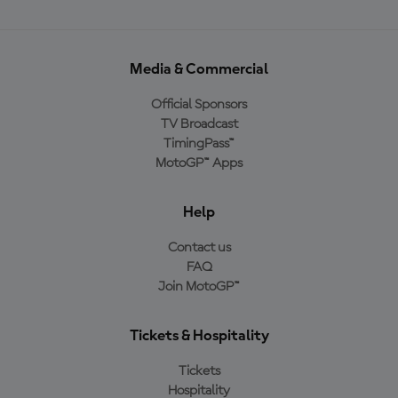
Media & Commercial
Official Sponsors
TV Broadcast
TimingPass™
MotoGP™ Apps
Help
Contact us
FAQ
Join MotoGP™
Tickets & Hospitality
Tickets
Hospitality