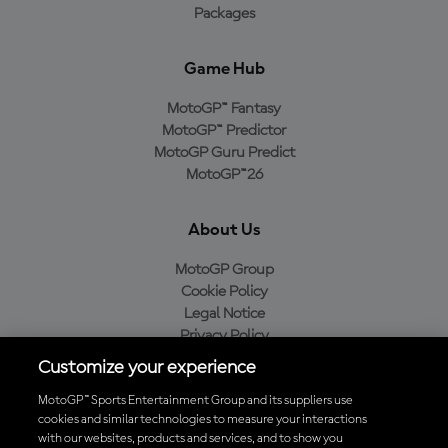
Packages
Game Hub
MotoGP™ Fantasy
MotoGP™ Predictor
MotoGP Guru Predict
MotoGP™26
About Us
MotoGP Group
Cookie Policy
Legal Notice
Privacy Policy
Purchase Policy
Customize your experience
MotoGP™ Sports Entertainment Group and its suppliers use
cookies and similar technologies to measure your interactions
with our websites, products and services, and to show you
Baixe o aplicativo oficial da MotoGP™