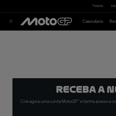
Tickets
Hos
Calendário
Res
Receba a 
Crie agora uma conta MotoGP™ e tenha acesso a con