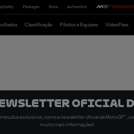
pitality
Packages
Store
Authentics
ultados
Classificação
Pilotos e Equipes
VideoPass
newsletter oficial d
teúdos exclusivos, como a newsletter oficial da MotoGP™, com 
muito mais informações!