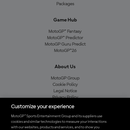
Packages
Game Hub
MotoGP™ Fantasy
MotoGP™ Predictor
MotoGP Guru Predict
MotoGP™26
About Us
MotoGP Group
Cookie Policy
Legal Notice
Privacy Policy
Purchase Policy
Customize your experience
MotoGP™ Sports Entertainment Group and its suppliers use
cookies and similar technologies to measure your interactions
with our websites, products and services, and to show you
Baixe o aplicativo oficial da MotoGP™