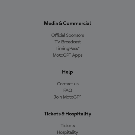
Media & Commercial
Official Sponsors
TV Broadcast
TimingPass™
MotoGP™ Apps
Help
Contact us
FAQ
Join MotoGP™
Tickets & Hospitality
Tickets
Hospitality