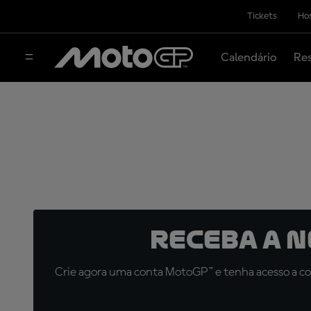
Tickets
Hos
Calendário
Res
Receba a 
Crie agora uma conta MotoGP™ e tenha acesso a con