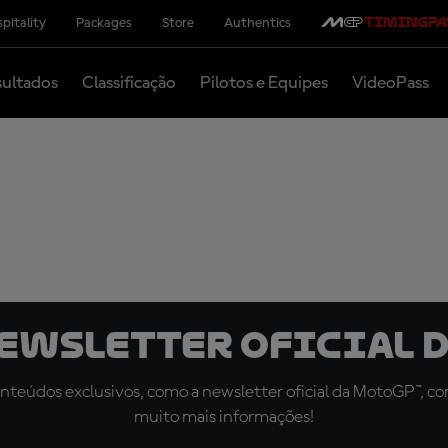
pitality
Packages
Store
Authentics
ultados
Classificação
Pilotos e Equipes
VideoPass
newsletter oficial d
teúdos exclusivos, como a newsletter oficial da MotoGP™, com 
muito mais informações!