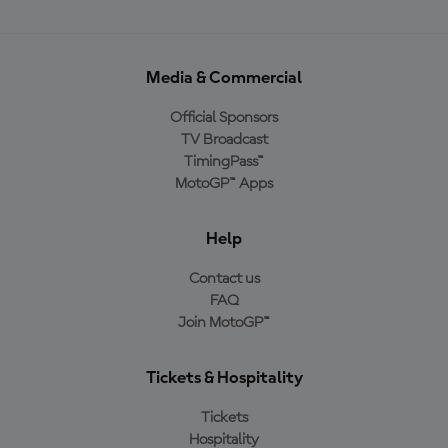
Media & Commercial
Official Sponsors
TV Broadcast
TimingPass™
MotoGP™ Apps
Help
Contact us
FAQ
Join MotoGP™
Tickets & Hospitality
Tickets
Hospitality