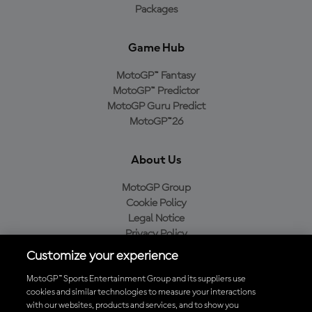
Packages
Game Hub
MotoGP™ Fantasy
MotoGP™ Predictor
MotoGP Guru Predict
MotoGP™26
About Us
MotoGP Group
Cookie Policy
Legal Notice
Privacy Policy
Purchase Policy
Customize your experience
MotoGP™ Sports Entertainment Group and its suppliers use
cookies and similar technologies to measure your interactions
with our websites, products and services, and to show you
Baixe o aplicativo oficial da MotoGP™