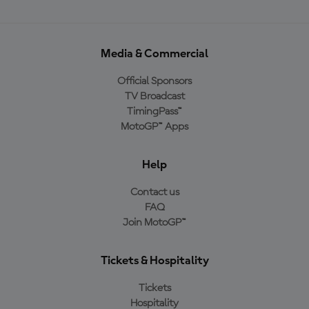
Media & Commercial
Official Sponsors
TV Broadcast
TimingPass™
MotoGP™ Apps
Help
Contact us
FAQ
Join MotoGP™
Tickets & Hospitality
Tickets
Hospitality