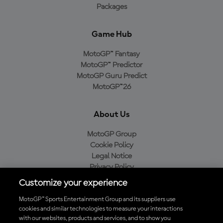
Packages
Game Hub
MotoGP™ Fantasy
MotoGP™ Predictor
MotoGP Guru Predict
MotoGP™26
About Us
MotoGP Group
Cookie Policy
Legal Notice
Privacy Policy
Purchase Policy
Customize your experience
MotoGP™ Sports Entertainment Group and its suppliers use
cookies and similar technologies to measure your interactions
with our websites, products and services, and to show you
Baixe o aplicativo oficial da MotoGP™