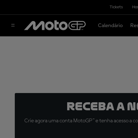
Tickets
Hos
Calendário
Res
Receba a 
Crie agora uma conta MotoGP™ e tenha acesso a con