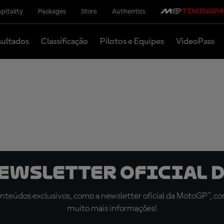
pitality
Packages
Store
Authentics
ultados
Classificação
Pilotos e Equipes
VideoPass
newsletter oficial d
teúdos exclusivos, como a newsletter oficial da MotoGP™, com 
muito mais informações!