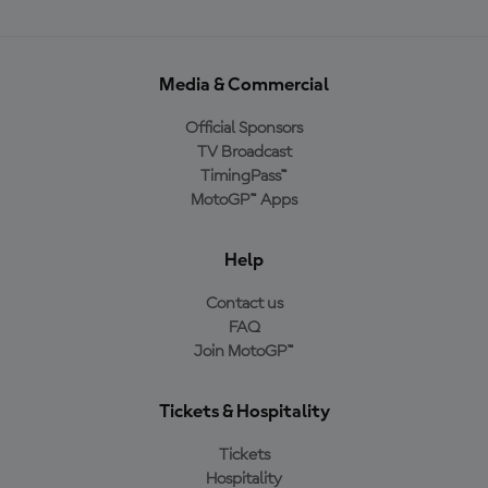
Media & Commercial
Official Sponsors
TV Broadcast
TimingPass™
MotoGP™ Apps
Help
Contact us
FAQ
Join MotoGP™
Tickets & Hospitality
Tickets
Hospitality