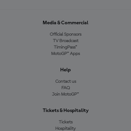
Media & Commercial
Official Sponsors
TV Broadcast
TimingPass™
MotoGP™ Apps
Help
Contact us
FAQ
Join MotoGP™
Tickets & Hospitality
Tickets
Hospitality