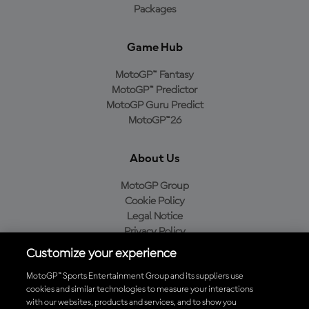
Packages
Game Hub
MotoGP™ Fantasy
MotoGP™ Predictor
MotoGP Guru Predict
MotoGP™26
About Us
MotoGP Group
Cookie Policy
Legal Notice
Privacy Policy
Purchase Policy
Customize your experience
MotoGP™ Sports Entertainment Group and its suppliers use
cookies and similar technologies to measure your interactions
with our websites, products and services, and to show you
Baixe o aplicativo oficial da MotoGP™