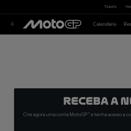
Tickets
Hos
Calendário
Res
Receba a 
Crie agora uma conta MotoGP™ e tenha acesso a con