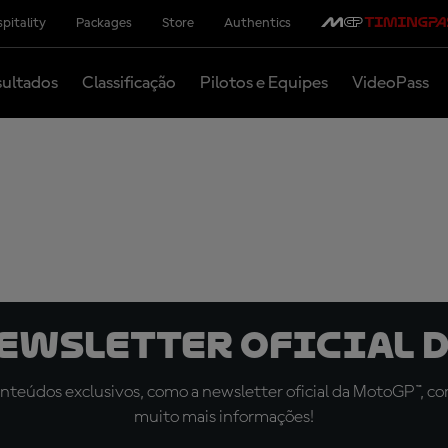
pitality
Packages
Store
Authentics
ultados
Classificação
Pilotos e Equipes
VideoPass
newsletter oficial d
teúdos exclusivos, como a newsletter oficial da MotoGP™, com 
muito mais informações!