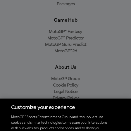
Packages
Game Hub
MotoGP™ Fantasy
MotoGP™ Predictor
MotoGP Guru Predict
MotoGP™26
About Us
MotoGP Group
Cookie Policy
Legal Notice
Privacy Policy
Purchase Policy
Customize your experience
MotoGP™ Sports Entertainment Group and its suppliers use
cookies and similar technologies to measure your interactions
with our websites, products and services, and to show you
Baixe o aplicativo oficial da MotoGP™