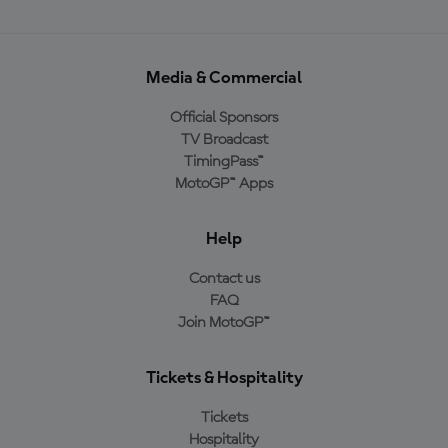
Media & Commercial
Official Sponsors
TV Broadcast
TimingPass™
MotoGP™ Apps
Help
Contact us
FAQ
Join MotoGP™
Tickets & Hospitality
Tickets
Hospitality