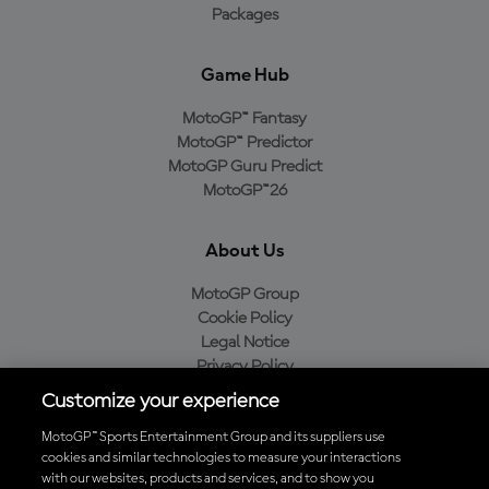
Packages
Game Hub
MotoGP™ Fantasy
MotoGP™ Predictor
MotoGP Guru Predict
MotoGP™26
About Us
MotoGP Group
Cookie Policy
Legal Notice
Privacy Policy
Purchase Policy
Customize your experience
MotoGP™ Sports Entertainment Group and its suppliers use
cookies and similar technologies to measure your interactions
with our websites, products and services, and to show you
Baixe o aplicativo oficial da MotoGP™