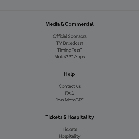
Media & Commercial
Official Sponsors
TV Broadcast
TimingPass™
MotoGP™ Apps
Help
Contact us
FAQ
Join MotoGP™
Tickets & Hospitality
Tickets
Hospitality