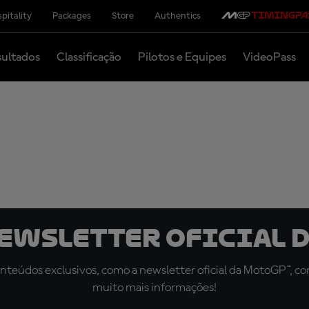
pitality
Packages
Store
Authentics
ultados
Classificação
Pilotos e Equipes
VideoPass
newsletter oficial d
teúdos exclusivos, como a newsletter oficial da MotoGP™, com 
muito mais informações!