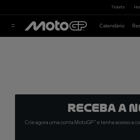
Tickets
Hos
Calendário
Res
Receba a 
Crie agora uma conta MotoGP™ e tenha acesso a con