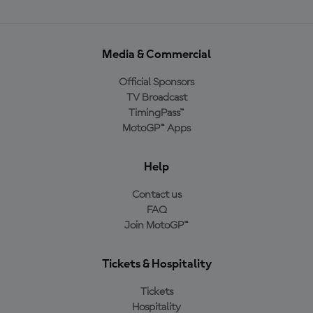
Media & Commercial
Official Sponsors
TV Broadcast
TimingPass™
MotoGP™ Apps
Help
Contact us
FAQ
Join MotoGP™
Tickets & Hospitality
Tickets
Hospitality