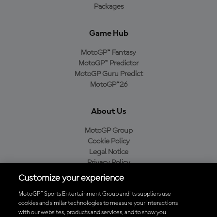
Packages
Game Hub
MotoGP™ Fantasy
MotoGP™ Predictor
MotoGP Guru Predict
MotoGP™26
About Us
MotoGP Group
Cookie Policy
Legal Notice
Privacy Policy
Purchase Policy
Customize your experience
MotoGP™ Sports Entertainment Group and its suppliers use
cookies and similar technologies to measure your interactions
with our websites, products and services, and to show you
Baixe o aplicativo oficial da MotoGP™