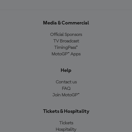
Media & Commercial
Official Sponsors
TV Broadcast
TimingPass™
MotoGP™ Apps
Help
Contact us
FAQ
Join MotoGP™
Tickets & Hospitality
Tickets
Hospitality