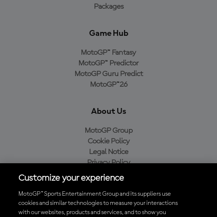
Packages
Game Hub
MotoGP™ Fantasy
MotoGP™ Predictor
MotoGP Guru Predict
MotoGP™26
About Us
MotoGP Group
Cookie Policy
Legal Notice
Privacy Policy
Purchase Policy
Customize your experience
MotoGP™ Sports Entertainment Group and its suppliers use
cookies and similar technologies to measure your interactions
with our websites, products and services, and to show you
Baixe o aplicativo oficial da MotoGP™