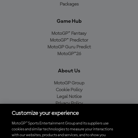
Packages
Game Hub
MotoGP™ Fantasy
MotoGP™ Predictor
MotoGP Guru Predict
MotoGP™26
About Us
MotoGP Group
Cookie Policy
Legal Notice
Privacy Policy
Purchase Policy
Customize your experience
MotoGP™ Sports Entertainment Group and its suppliers use
cookies and similar technologies to measure your interactions
with our websites, products and services, and to show you
Baixe o aplicativo oficial da MotoGP™