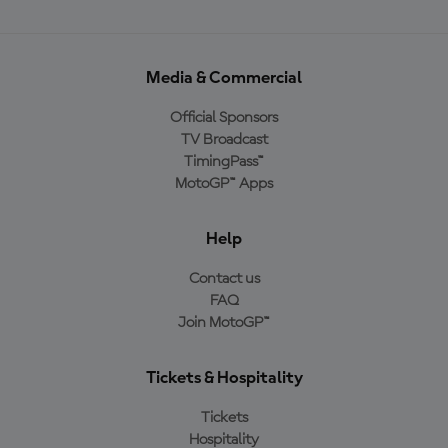
Media & Commercial
Official Sponsors
TV Broadcast
TimingPass™
MotoGP™ Apps
Help
Contact us
FAQ
Join MotoGP™
Tickets & Hospitality
Tickets
Hospitality