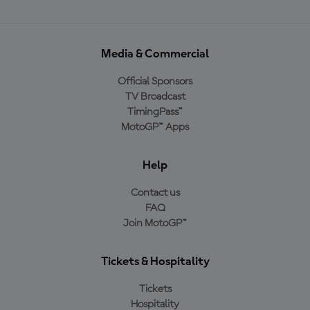
Media & Commercial
Official Sponsors
TV Broadcast
TimingPass™
MotoGP™ Apps
Help
Contact us
FAQ
Join MotoGP™
Tickets & Hospitality
Tickets
Hospitality